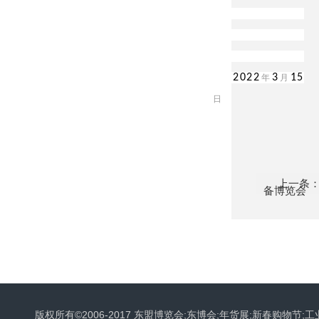
2022
3
15
年
月
日
上一条
备博览会
版权所有©2006-2017 东盟博览会;东博会;年货展;新春购物节;工