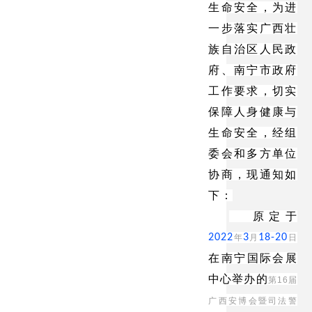
生命安全，为进
一步落实广西壮
族自治区人民政
府、南宁市政府
工作要求，切实
保障人身健康与
生命安全，经组
委会和多方单位
协商，现通知如
下：
原定于
2022
3
18-20
年
月
日
在南宁国际会展
中心举办的
第
16
届
广西
安
博会暨
司法警