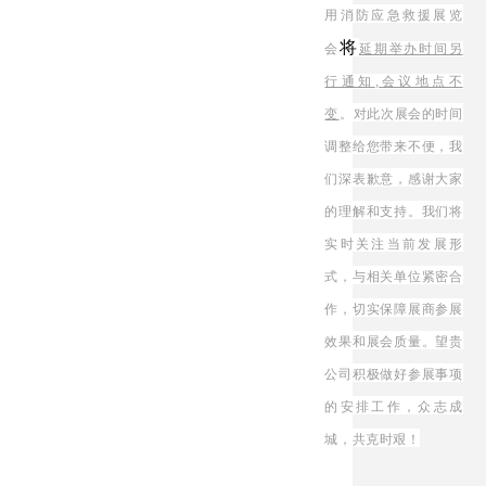
用消防应急救援展览
将
会
延期举办时间另
行通知
,
会议地点不
变
。
对此次展会的时间
调整给您带来不便，我
们深表歉意，感谢大家
的理解和支持。我们将
实时关注当前发展形
式，与相关单位紧密合
作，切实保障展商参展
效果和展会质量。望贵
公司积极做好参展事项
的安排工作，众志成
城，共克时艰！