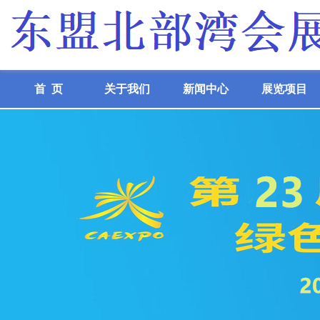
首 页
关于我们
新闻中心
展览项目