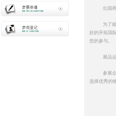
出国
为了
好的开拓国
您的参与。
展品
参展
选择优秀的